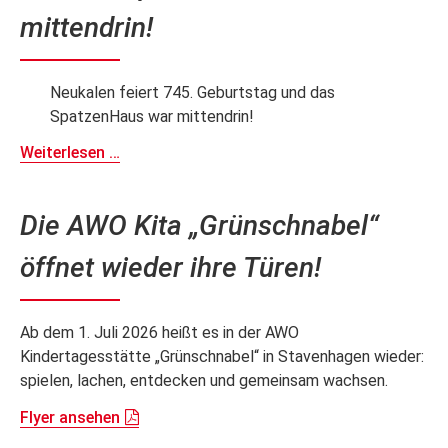
mittendrin!
Neukalen feiert 745. Geburtstag und das
SpatzenHaus war mittendrin!
Neukalen
Weiterlesen …
feiert
745.
Die AWO Kita „Grünschnabel“
Geburtstag
und
öffnet wieder ihre Türen!
das
SpatzenHaus
war
Ab dem 1. Juli 2026 heißt es in der AWO
mittendrin!
Kindertagesstätte „Grünschnabel“ in Stavenhagen wieder:
spielen, lachen, entdecken und gemeinsam wachsen.
Flyer ansehen