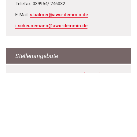
Telefax: 039954/ 246032
E-Mail:
s.balmer@awo-demmin.de
i.scheunemann@awo-demmin.de
Stellenangebote
Pfle­ge- und Be­treu­ungs­kraft (m/w/d)
Bä­cke­rei­fach­ver­käu­fer*in (m / w/ d)
Ser­vice­mit­ar­bei­ter*in (m/w/d) an ver­schie­de­
nen Stand­or­ten
Ser­vice­kraft für Küche / Rei­ni­gung / Wä­sche­rei
Reha-Mit­ar­bei­ter für Le­bens­mit­tel­markt
(m/w/d)
ALLE ANGEBOTE