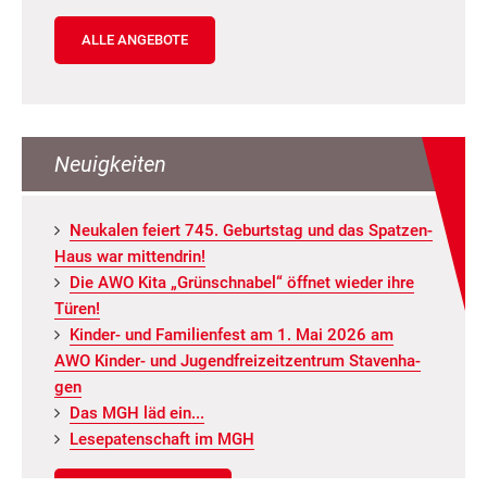
ALLE ANGEBOTE
Neuigkeiten
Neu­ka­len fei­ert 745. Ge­burts­tag und das Spat­zen­
Haus war mit­ten­drin!
Die AWO Kita „Grün­schna­bel“ öff­net wie­der ihre
Türen!
Kin­der- und Fa­mi­li­en­fest am 1. Mai 2026 am
AWO Kin­der- und Ju­gend­frei­zeit­zen­trum Staven­ha­
gen
Das MGH läd ein...
Le­se­pa­ten­schaft im MGH