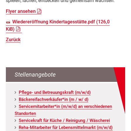
spielen, lachen, entdecken und gemeinsam wachsen.
Flyer ansehen
Wiedereröffnung Kindertagesstätte.pdf
(126,0
KiB)
Zurück
Stellenangebote
Pfle­ge- und Be­treu­ungs­kraft (m/w/d)
Bä­cke­rei­fach­ver­käu­fer*in (m / w/ d)
Ser­vice­mit­ar­bei­ter*in (m/w/d) an ver­schie­de­nen
Stand­or­ten
Ser­vice­kraft für Küche / Rei­ni­gung / Wä­sche­rei
Reha-Mit­ar­bei­ter für Le­bens­mit­tel­markt (m/w/d)