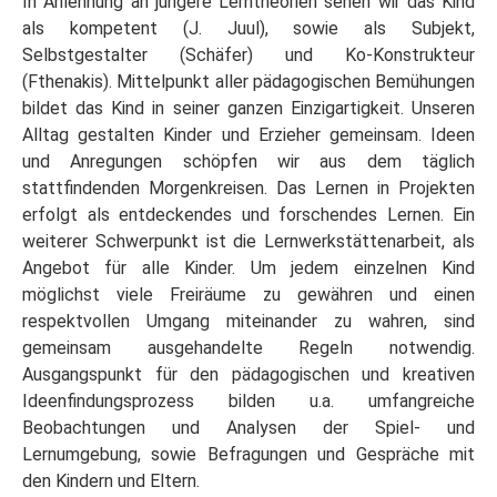
In Anlehnung an jüngere Lerntheorien sehen wir das Kind
als kompetent (J. Juul), sowie als Subjekt,
Selbstgestalter (Schäfer) und Ko-Konstrukteur
(Fthenakis). Mittelpunkt aller pädagogischen Bemühungen
bildet das Kind in seiner ganzen Einzigartigkeit. Unseren
Alltag gestalten Kinder und Erzieher gemeinsam. Ideen
und Anregungen schöpfen wir aus dem täglich
stattfindenden Morgenkreisen. Das Lernen in Projekten
erfolgt als entdeckendes und forschendes Lernen. Ein
weiterer Schwerpunkt ist die Lernwerkstättenarbeit, als
Angebot für alle Kinder. Um jedem einzelnen Kind
möglichst viele Freiräume zu gewähren und einen
respektvollen Umgang miteinander zu wahren, sind
gemeinsam ausgehandelte Regeln notwendig.
Ausgangspunkt für den pädagogischen und kreativen
Ideenfindungsprozess bilden u.a. umfangreiche
Beobachtungen und Analysen der Spiel- und
Lernumgebung, sowie Befragungen und Gespräche mit
den Kindern und Eltern.