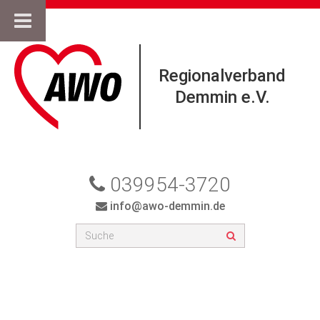
Regionalverband
Demmin e.V.
039954-3720
info@awo-demmin.de