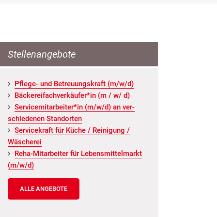
Stellenangebote
Pfle­ge- und Be­treu­ungs­kraft (m/w/d)
Bä­cke­rei­fach­ver­käu­fer*in (m / w/ d)
Ser­vice­mit­ar­bei­ter*in (m/w/d) an ver­
schie­de­nen Stand­or­ten
Ser­vice­kraft für Küche / Rei­ni­gung /
Wä­sche­rei
Reha-Mit­ar­bei­ter für Le­bens­mit­tel­markt
(m/w/d)
ALLE ANGEBOTE