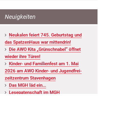
Neuigkeiten
Neu­ka­len fei­ert 745. Ge­burts­tag und
das Spat­zen­Haus war mit­ten­drin!
Die AWO Kita „Grün­schna­bel“ öff­net
wie­der ihre Türen!
Kin­der- und Fa­mi­li­en­fest am 1. Mai
2026 am AWO Kin­der- und Ju­gend­frei­
zeit­zen­trum Staven­ha­gen
Das MGH läd ein...
Le­se­pa­ten­schaft im MGH
ALLE NEUIGKEITEN