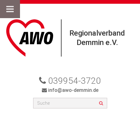
Regionalverband
Demmin e.V.
039954-3720
info@awo-demmin.de