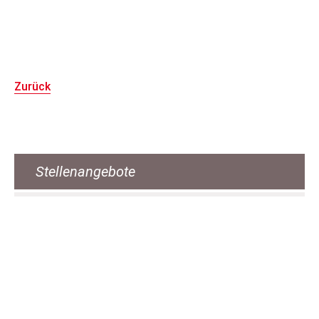
Zurück
Stellenangebote
Pfle­ge- und Be­treu­ungs­kraft (m/w/d)
Bä­cke­rei­fach­ver­käu­fer*in (m / w/ d)
Ser­vice­mit­ar­bei­ter*in (m/w/d) an ver­schie­de­
nen Stand­or­ten
Ser­vice­kraft für Küche / Rei­ni­gung / Wä­sche­rei
Reha-Mit­ar­bei­ter für Le­bens­mit­tel­markt
(m/w/d)