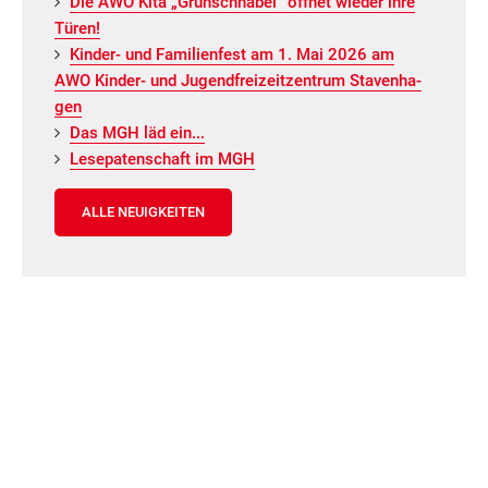
Die AWO Kita „Grün­schna­bel“ öff­net wie­der ihre
Türen!
Kin­der- und Fa­mi­li­en­fest am 1. Mai 2026 am
AWO Kin­der- und Ju­gend­frei­zeit­zen­trum Staven­ha­
gen
Das MGH läd ein...
Le­se­pa­ten­schaft im MGH
ALLE NEUIGKEITEN
Kontakt
AWO Regionalverband Demmin e.V.