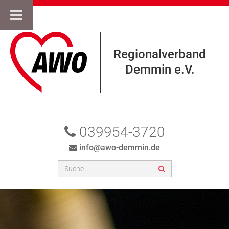
Regionalverband
Demmin e.V.
039954-3720
info@awo-demmin.de