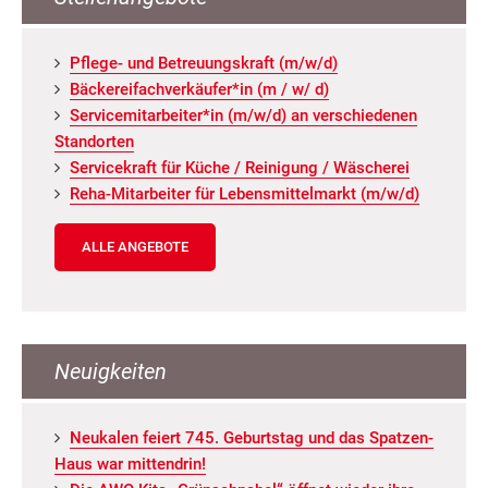
Pfle­ge- und Be­treu­ungs­kraft (m/w/d)
Bä­cke­rei­fach­ver­käu­fer*in (m / w/ d)
Ser­vice­mit­ar­bei­ter*in (m/w/d) an ver­schie­de­nen
Stand­or­ten
Ser­vice­kraft für Küche / Rei­ni­gung / Wä­sche­rei
Reha-Mit­ar­bei­ter für Le­bens­mit­tel­markt (m/w/d)
ALLE ANGEBOTE
Neuigkeiten
Neu­ka­len fei­ert 745. Ge­burts­tag und das Spat­zen­
Haus war mit­ten­drin!