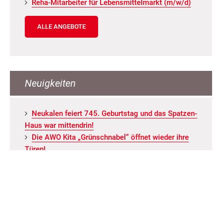
Reha-Mit­ar­bei­ter für Le­bens­mit­tel­markt (m/w/d)
ALLE ANGEBOTE
Neuigkeiten
Neu­ka­len fei­ert 745. Ge­burts­tag und das Spat­zen­
Haus war mit­ten­drin!
Die AWO Kita „Grün­schna­bel“ öff­net wie­der ihre
Türen!
Kin­der- und Fa­mi­li­en­fest am 1. Mai 2026 am
AWO Kin­der- und Ju­gend­frei­zeit­zen­trum Staven­ha­
gen
Das MGH läd ein...
Le­se­pa­ten­schaft im MGH