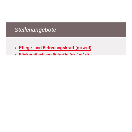
Stellenangebote
Pfle­ge- und Be­treu­ungs­kraft (m/w/d)
Bä­cke­rei­fach­ver­käu­fer*in (m / w/ d)
Ser­vice­mit­ar­bei­ter*in (m/w/d) an ver­schie­de­nen
Stand­or­ten
Ser­vice­kraft für Küche / Rei­ni­gung / Wä­sche­rei
Reha-Mit­ar­bei­ter für Le­bens­mit­tel­markt (m/w/d)
ALLE ANGEBOTE
Neuigkeiten