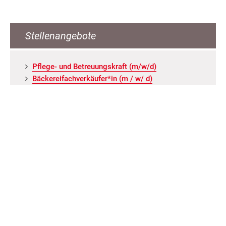
Stellenangebote
Pfle­ge- und Be­treu­ungs­kraft (m/w/d)
Bä­cke­rei­fach­ver­käu­fer*in (m / w/ d)
Ser­vice­mit­ar­bei­ter*in (m/w/d) an ver­schie­de­nen
Stand­or­ten
Ser­vice­kraft für Küche / Rei­ni­gung / Wä­sche­rei
Reha-Mit­ar­bei­ter für Le­bens­mit­tel­markt (m/w/d)
ALLE ANGEBOTE
Neuigkeiten