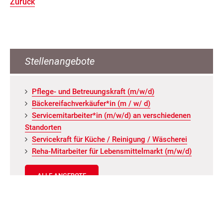
Zurück
Stellenangebote
Pfle­ge- und Be­treu­ungs­kraft (m/w/d)
Bä­cke­rei­fach­ver­käu­fer*in (m / w/ d)
Ser­vice­mit­ar­bei­ter*in (m/w/d) an ver­schie­de­nen
Stand­or­ten
Ser­vice­kraft für Küche / Rei­ni­gung / Wä­sche­rei
Reha-Mit­ar­bei­ter für Le­bens­mit­tel­markt (m/w/d)
ALLE ANGEBOTE