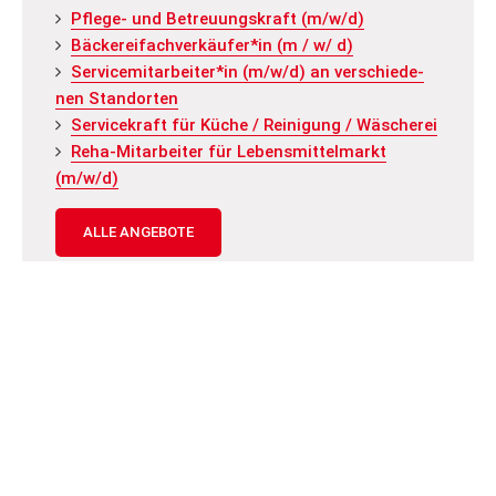
Pfle­ge- und Be­treu­ungs­kraft (m/w/d)
Bä­cke­rei­fach­ver­käu­fer*in (m / w/ d)
Ser­vice­mit­ar­bei­ter*in (m/w/d) an ver­schie­de­
nen Stand­or­ten
Ser­vice­kraft für Küche / Rei­ni­gung / Wä­sche­rei
Reha-Mit­ar­bei­ter für Le­bens­mit­tel­markt
(m/w/d)
ALLE ANGEBOTE
Neuigkeiten
Neu­ka­len fei­ert 745. Ge­burts­tag und das Spat­
zen­Haus war mit­ten­drin!
Die AWO Kita „Grün­schna­bel“ öff­net wie­der