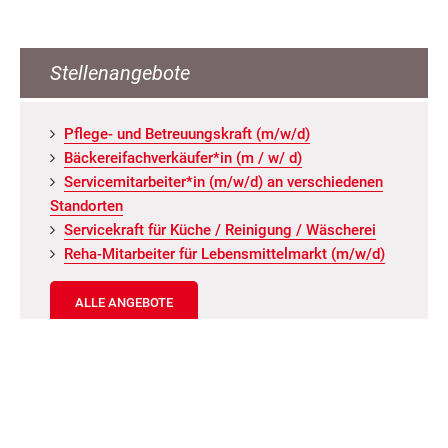
Stellenangebote
Pfle­ge- und Be­treu­ungs­kraft (m/w/d)
Bä­cke­rei­fach­ver­käu­fer*in (m / w/ d)
Ser­vice­mit­ar­bei­ter*in (m/w/d) an ver­schie­de­nen
Stand­or­ten
Ser­vice­kraft für Küche / Rei­ni­gung / Wä­sche­rei
Reha-Mit­ar­bei­ter für Le­bens­mit­tel­markt (m/w/d)
ALLE ANGEBOTE
Neuigkeiten