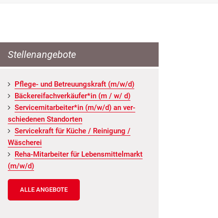
Stellenangebote
Pfle­ge- und Be­treu­ungs­kraft (m/w/d)
Bä­cke­rei­fach­ver­käu­fer*in (m / w/ d)
Ser­vice­mit­ar­bei­ter*in (m/w/d) an ver­
schie­de­nen Stand­or­ten
Ser­vice­kraft für Küche / Rei­ni­gung /
Wä­sche­rei
Reha-Mit­ar­bei­ter für Le­bens­mit­tel­markt
(m/w/d)
ALLE ANGEBOTE