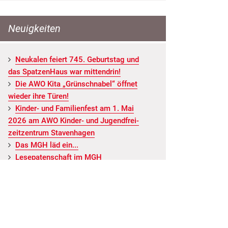
Neuigkeiten
Neu­ka­len fei­ert 745. Ge­burts­tag und
das Spat­zen­Haus war mit­ten­drin!
Die AWO Kita „Grün­schna­bel“ öff­net
wie­der ihre Türen!
Kin­der- und Fa­mi­li­en­fest am 1. Mai
2026 am AWO Kin­der- und Ju­gend­frei­
zeit­zen­trum Staven­ha­gen
Das MGH läd ein...
Le­se­pa­ten­schaft im MGH
ALLE NEUIGKEITEN