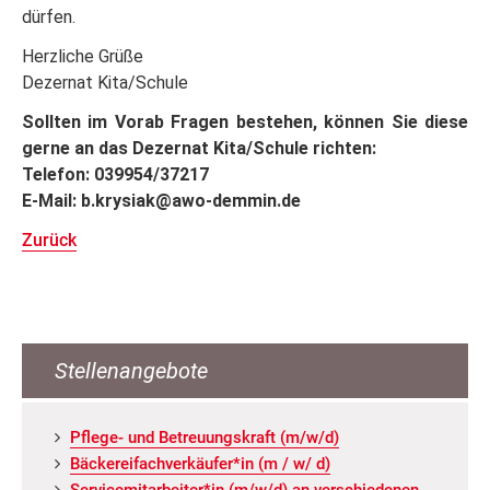
dürfen.
Herzliche Grüße
Dezernat Kita/Schule
Sollten im Vorab Fragen bestehen, können Sie diese
gerne an das Dezernat Kita/Schule richten:
Telefon: 039954/37217
E-Mail: b.krysiak@awo-demmin.de
Zurück
Stellenangebote
Pfle­ge- und Be­treu­ungs­kraft (m/w/d)
Bä­cke­rei­fach­ver­käu­fer*in (m / w/ d)
Ser­vice­mit­ar­bei­ter*in (m/w/d) an ver­schie­de­nen