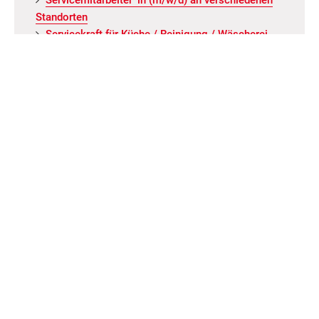
Stand­or­ten
Ser­vice­kraft für Küche / Rei­ni­gung / Wä­sche­rei
Reha-Mit­ar­bei­ter für Le­bens­mit­tel­markt (m/w/d)
ALLE ANGEBOTE
Neuigkeiten
Neu­ka­len fei­ert 745. Ge­burts­tag und das Spat­zen­
Haus war mit­ten­drin!
Die AWO Kita „Grün­schna­bel“ öff­net wie­der ihre
Türen!
Kin­der- und Fa­mi­li­en­fest am 1. Mai 2026 am
AWO Kin­der- und Ju­gend­frei­zeit­zen­trum Staven­ha­
gen