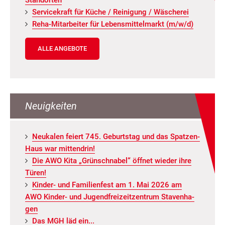
Ser­vice­kraft für Küche / Rei­ni­gung / Wä­sche­rei
Reha-Mit­ar­bei­ter für Le­bens­mit­tel­markt (m/w/d)
ALLE ANGEBOTE
Neuigkeiten
Neu­ka­len fei­ert 745. Ge­burts­tag und das Spat­zen­
Haus war mit­ten­drin!
Die AWO Kita „Grün­schna­bel“ öff­net wie­der ihre
Türen!
Kin­der- und Fa­mi­li­en­fest am 1. Mai 2026 am
AWO Kin­der- und Ju­gend­frei­zeit­zen­trum Staven­ha­
gen
Das MGH läd ein...