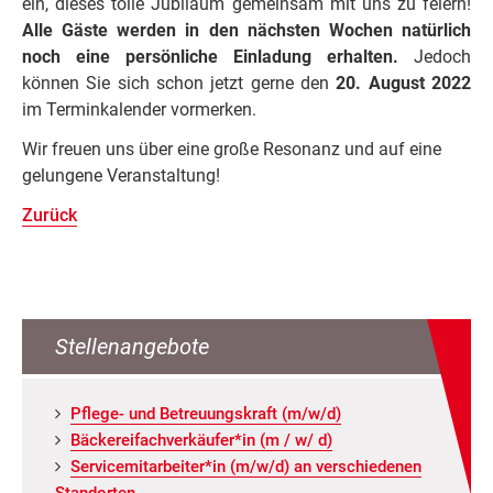
ein, dieses tolle Jubiläum gemeinsam mit uns zu feiern!
Alle Gäste werden in den nächsten Wochen natürlich
noch eine persönliche Einladung erhalten.
Jedoch
können Sie sich schon jetzt gerne den
20. August 2022
im Terminkalender vormerken.
Wir freuen uns über eine große Resonanz und auf eine
gelungene Veranstaltung!
Zurück
Stellenangebote
Pfle­ge- und Be­treu­ungs­kraft (m/w/d)
Bä­cke­rei­fach­ver­käu­fer*in (m / w/ d)
Ser­vice­mit­ar­bei­ter*in (m/w/d) an ver­schie­de­nen
Stand­or­ten