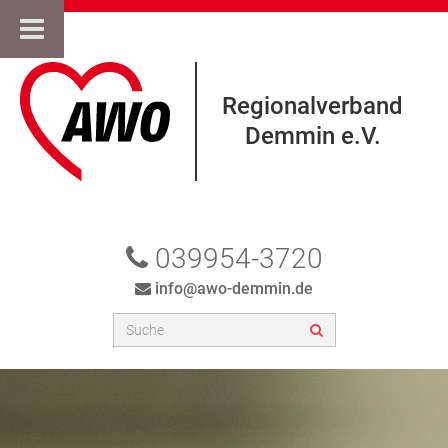
Regionalverband
Demmin e.V.
039954-3720
info@awo-demmin.de